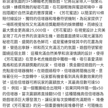
新浪漫氛圍的3×5轉軸老虎機遊戲。它將玩家帶入一個繁花
似錦、蜂蝶飛舞的秘密花園，在花瓣輕舞與蜜語呢喃中，尋
找隱藏於自然深處的豐厚寶藏。 《芳花蜜語》以簡潔的10條
賠付線設計、獨特的倍增器和堆疊符號機制，為玩家提供了
一場既視覺愉悅又充滿高倍獎勵期待的娛樂體驗，而總投注
最大獎金更高達25,000倍。 《芳花蜜語》在視覺設計上完美
呈現了花卉世界的浪漫與生機。遊戲畫面通常以陽光灑落的
秘密花園、盛開的各色鮮花、或是蜜蜂穿梭其中的花叢為背
景，營造出寧靜、祥和而又充滿活力的氛圍。遊戲符號緊密
圍繞這個主題： 這種充滿自然美學和浪漫情調的設計，使得
《芳花蜜語》在眾多老虎機遊戲中獨樹一幟，吸引喜愛清新
風格和追求高額獎勵的玩家。 倍增器：獎金翻倍遊戲的一大
亮點是倍增器機制。在遊戲過程中，倍增器將隨機出現，意
味著任何一次旋轉中，玩家都有機會看到具有乘數效果的符
號。這些倍增器可將玩家的贏額放大，其最高倍數可達50
倍。 例如，當一個獲勝組合出現時，如果同時伴隨一個x50
的倍增器，當次贏額將直接翻50倍！這種隨機高倍倍增器為
遊戲增添巨大爆發潛力，讓玩家每次旋轉都充滿期待。 堆疊
符號《芳花蜜語》的另一個重要機制是堆疊符號，可隨機出