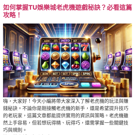
如何掌握TU娛樂城老虎機遊戲秘訣？必看這篇
攻略！
嗨，大家好！今天小編將帶大家深入了解老虎機的玩法與賺
錢秘訣。不論你是剛接觸老虎機的新手，還是希望提升技巧
的老玩家，這篇文章都能提供實用的資訊與策略。老虎機雖
然上手容易，但若想玩得精、玩得巧，還需掌握一些關鍵技
巧與規則。