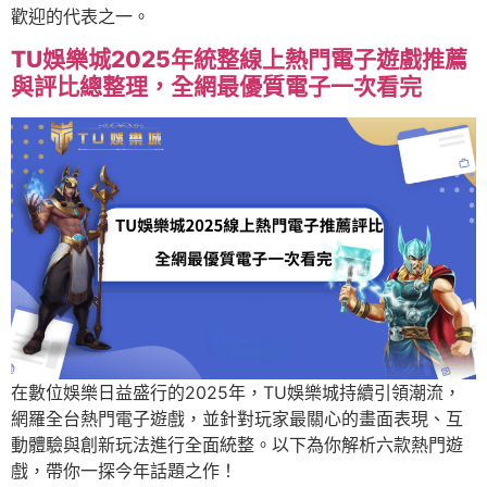
歡迎的代表之一。
TU娛樂城2025年統整線上熱門電子遊戲推薦
與評比總整理，全網最優質電子一次看完
在數位娛樂日益盛行的2025年，TU娛樂城持續引領潮流，
網羅全台熱門電子遊戲，並針對玩家最關心的畫面表現、互
動體驗與創新玩法進行全面統整。以下為你解析六款熱門遊
戲，帶你一探今年話題之作！