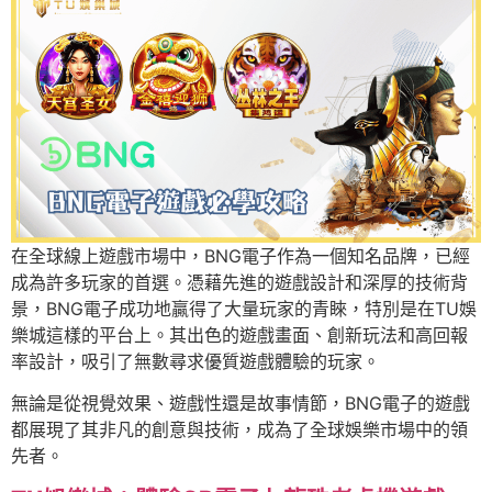
在全球線上遊戲市場中，BNG電子作為一個知名品牌，已經
成為許多玩家的首選。憑藉先進的遊戲設計和深厚的技術背
景，BNG電子成功地贏得了大量玩家的青睞，特別是在TU娛
樂城這樣的平台上。其出色的遊戲畫面、創新玩法和高回報
率設計，吸引了無數尋求優質遊戲體驗的玩家。
無論是從視覺效果、遊戲性還是故事情節，BNG電子的遊戲
都展現了其非凡的創意與技術，成為了全球娛樂市場中的領
先者。