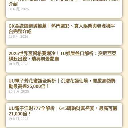
介紹
30 6 月, 2026
GX金送娛樂城推薦｜熱門運彩、真人娛樂與老虎機平
台完整介紹
21 5 月, 2026
2025世界盃資格賽爆冷！TU娛樂盤口解析：突尼西亞
絕殺出線，瑞典前景蒙塵
10 9 月, 2025
UU電子芳花蜜語全解析｜沉浸花語仙境，開啟高額獎
勵最高達25,000倍！
20 8 月, 2025
UU電子洋財777全解析｜6×5轉軸財富盛宴，最高可贏
21,000倍！
19 8 月, 2025