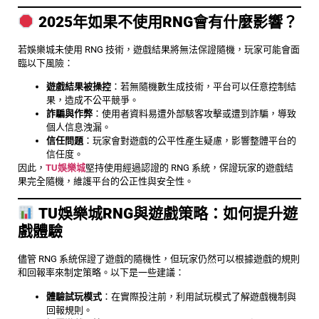
2025年如果不使用RNG會有什麼影響？
若娛樂城未使用 RNG 技術，遊戲結果將無法保證隨機，玩家可能會面
臨以下風險：
遊戲結果被操控
：若無隨機數生成技術，平台可以任意控制結
果，造成不公平競爭。
詐騙與作弊
：使用者資料易遭外部駭客攻擊或遭到詐騙，導致
個人信息洩漏。
信任問題
：玩家會對遊戲的公平性產生疑慮，影響整體平台的
信任度。
因此，
TU娛樂城
堅持使用經過認證的 RNG 系統，保證玩家的遊戲結
果完全隨機，維護平台的公正性與安全性。
TU娛樂城RNG與遊戲策略：如何提升遊
戲體驗
儘管 RNG 系統保證了遊戲的隨機性，但玩家仍然可以根據遊戲的規則
和回報率來制定策略。以下是一些建議：
體驗試玩模式
：在實際投注前，利用試玩模式了解遊戲機制與
回報規則。