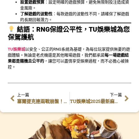
設置遊戲預算
：設定明確的遊戲預算，避免無限制投注造成資
金風險。
了解遊戲的波動性
：每款遊戲的波動性不同，請確保了解遊戲
的長期回報潛力。
結語：RNG保證公平性，TU娛樂城為您
保駕護航
TU娛樂城
以安全、公正的RNG系統為基礎，為每位玩家提供無憂的遊
戲體驗。無論是老虎機還是其他賭場遊戲，我們都承諾
每一場遊戲結
果都是隨機且公平的
，讓您可以盡情享受娛樂過程，而不必擔心被操
控。
上一篇
下一篇
塞爾提克連兩戰崩盤！尼克逆轉再下一城 NBA東區準決賽2比0關鍵解析｜TU娛樂城盤口分析
TU娛樂城2025最新麻將教學：入門規則、高級技巧、麻將抓牌口訣一次看個夠！