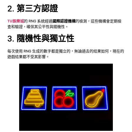
2.
第三方認證
TU娛樂城
的 RNG 系統經過
國際認證機構
的檢測，這些機構會定期檢
查和驗證，確保其公平性與隨機性。
3.
隨機性與獨立性
每次使用 RNG 生成的數字都是獨立的，無論過去的結果如何，現在的
遊戲結果都不受其影響。