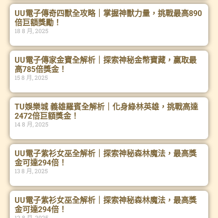
UU電子傳奇四獸全攻略｜掌握神獸力量，挑戰最高890
倍巨額獎勵！
18 8 月, 2025
UU電子傳家金寶全解析｜探索神秘金幣寶藏，贏取最
高785倍獎金！
15 8 月, 2025
TU娛樂城 義雄羅賓全解析｜化身綠林英雄，挑戰高達
2472倍巨額獎金！
14 8 月, 2025
UU電子紫衫女巫全解析｜探索神秘森林魔法，最高獎
金可達294倍！
13 8 月, 2025
UU電子紫衫女巫全解析｜探索神秘森林魔法，最高獎
金可達294倍！
12 8 月, 2025