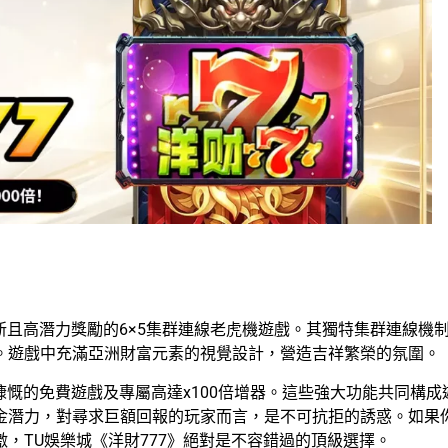
新且高潛力獎勵的6×5集群連線老虎機遊戲。其獨特集群連線機
。遊戲中充滿亞洲財富元素的視覺設計，營造吉祥繁榮的氛圍。
慷慨的免費遊戲及專屬高達x100倍增器。這些強大功能共同構成
大獎金潛力，對尋求巨額回報的玩家而言，是不可抗拒的誘惑。如果
，TU娛樂城《洋財777》絕對是不容錯過的頂級選擇。