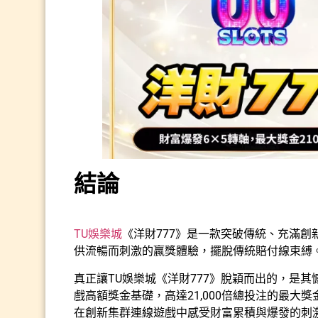
結論
TU娛樂城
《洋財777》是一款突破傳統、充滿創
供流暢而刺激的贏獎體驗，擺脫傳統賠付線束縛
真正讓TU娛樂城《洋財777》脫穎而出的，是其
戲高額獎金基礎，高達21,000倍總投注的最
在創新集群連線遊戲中感受財富累積與爆發的刺激