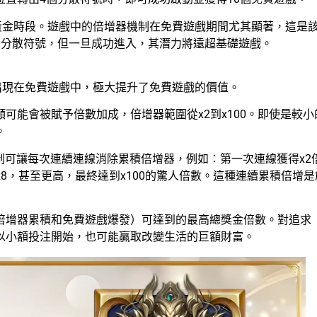
黃金時段。遊戲中的倍增器機制在免費遊戲期間尤其顯著，這是
個分散符號，但一旦成功進入，其潛力將遠超基礎遊戲。
出現在免費遊戲中，極大提升了免費遊戲的價值。
可能會被賦予倍數加成，倍增器範圍從x2到x100。即使是較小
。
機制可讓每次連續連線消除累積倍增器，例如：第一次連線獲得x2
8，甚至更高，最終達到x100的驚人倍數。這種連續累積倍增是
倍增器累積和免費遊戲爆發）可達到的最高總獎金倍數。對追求
以小額投注開始，也可能贏取改變生活的巨額財富。