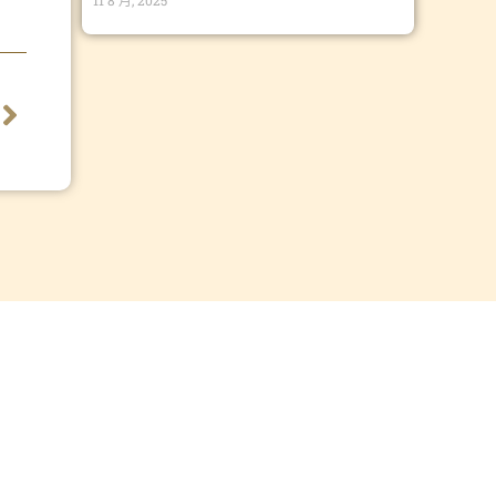
11 8 月, 2025