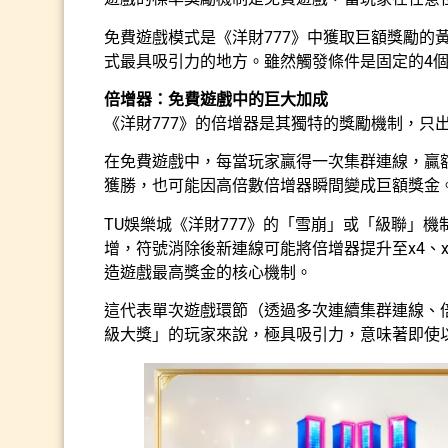
免費遊戲模式是《洋財777》中獲取巨額獎勵的
式最具吸引力的地方。雖然觸發條件是固定的4
倍增器：免費遊戲中的巨大加成
《洋財777》的倍增器是其獨特的獎勵機制，只
在免費遊戲中，每當玩家贏得一次集群連線，贏額
獲勝，也可能因高倍數倍增器瞬間變成巨額獎金
TU娛樂城《洋財777》的「雪崩」或「級聯」
增，符號消除後新連線可能將倍增器提升至x4、x
造遊戲最高獎金的核心機制。
這代表單次遊戲環節（透過多次連續集群連線、
級大獎」的玩家來說，極具吸引力，意味著即使