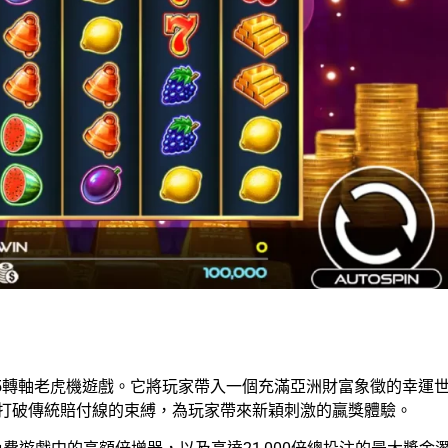
6×5轉軸老虎機遊戲。它將玩家帶入一個充滿亞洲財富象徵的幸運
機制，打破傳統賠付線的束縛，為玩家帶來新穎刺激的贏獎體驗。