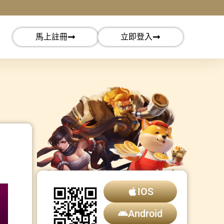
馬上註冊
立即登入
IOS
Android