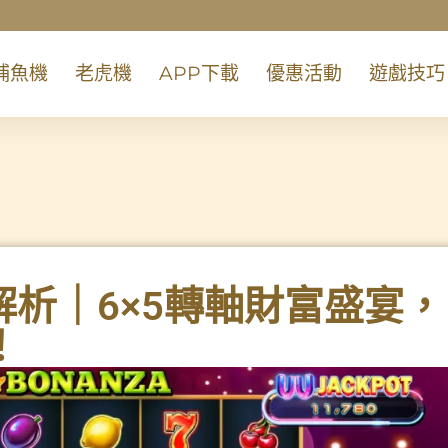
捕魚機
老虎機
APP下載
優惠活動
遊戲技巧
解析｜6×5轉軸財富盛宴，
！