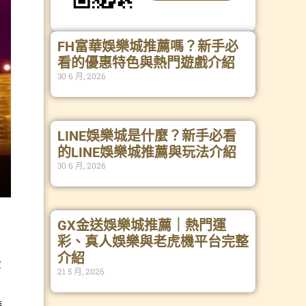
FH富華娛樂城推薦嗎？新手必
看的優惠特色與熱門遊戲介紹
30 6 月, 2026
LINE娛樂城是什麼？新手必看
的LINE娛樂城推薦與玩法介紹
30 6 月, 2026
GX金送娛樂城推薦｜熱門運
彩、真人娛樂與老虎機平台完整
介紹
世
21 5 月, 2026