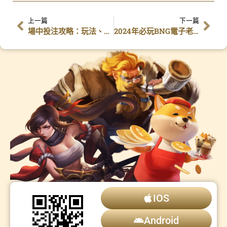
上一篇
下一篇
場中投注攻略：玩法、賠率、及必勝技巧全揭秘
2024年必玩BNG電子老虎機推薦！十大熱門遊戲完整介紹
IOS
Android