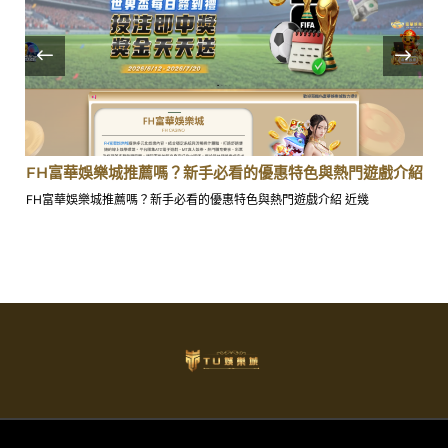
城推薦嗎？新手必看的優惠特色與熱門遊戲介紹
推薦嗎？新手必看的優惠特色與熱門遊戲介紹 近幾