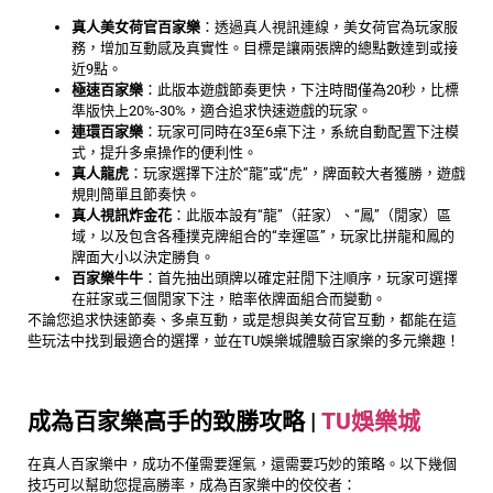
真人美女荷官百家樂
：透過真人視訊連線，美女荷官為玩家服
務，增加互動感及真實性。目標是讓兩張牌的總點數達到或接
近9點。
極速百家樂
：此版本遊戲節奏更快，下注時間僅為20秒，比標
準版快上20%-30%，適合追求快速遊戲的玩家。
連環百家樂
：玩家可同時在3至6桌下注，系統自動配置下注模
式，提升多桌操作的便利性。
真人龍虎
：玩家選擇下注於“龍”或“虎”，牌面較大者獲勝，遊戲
規則簡單且節奏快。
真人視訊炸金花
：此版本設有“龍”（莊家）、“鳳”（閒家）區
域，以及包含各種撲克牌組合的“幸運區”，玩家比拼龍和鳳的
牌面大小以決定勝負。
百家樂牛牛
：首先抽出頭牌以確定莊閒下注順序，玩家可選擇
在莊家或三個閒家下注，賠率依牌面組合而變動。
不論您追求快速節奏、多桌互動，或是想與美女荷官互動，都能在這
些玩法中找到最適合的選擇，並在TU娛樂城體驗百家樂的多元樂趣！
成為百家樂高手的致勝攻略 |
TU娛樂城
在真人百家樂中，成功不僅需要運氣，還需要巧妙的策略。以下幾個
技巧可以幫助您提高勝率，成為百家樂中的佼佼者：