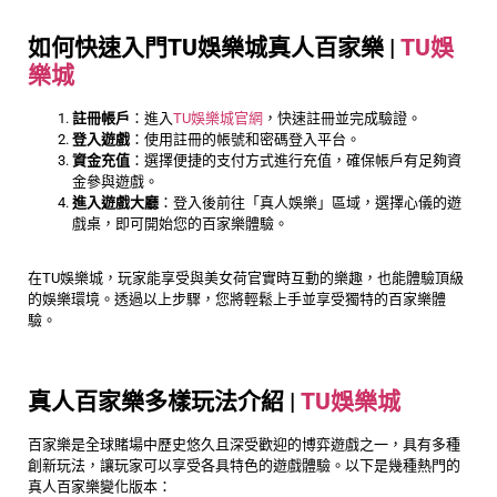
如何快速入門TU娛樂城真人百家樂 |
TU娛
樂城
註冊帳戶
：進入
TU娛樂城官網
，快速註冊並完成驗證。
登入遊戲
：使用註冊的帳號和密碼登入平台。
資金充值
：選擇便捷的支付方式進行充值，確保帳戶有足夠資
金參與遊戲。
進入遊戲大廳
：登入後前往「真人娛樂」區域，選擇心儀的遊
戲桌，即可開始您的百家樂體驗。
在TU娛樂城，玩家能享受與美女荷官實時互動的樂趣，也能體驗頂級
的娛樂環境。透過以上步驟，您將輕鬆上手並享受獨特的百家樂體
驗。
真人百家樂多樣玩法介紹 |
TU娛樂城
百家樂是全球賭場中歷史悠久且深受歡迎的博弈遊戲之一，具有多種
創新玩法，讓玩家可以享受各具特色的遊戲體驗。以下是幾種熱門的
真人百家樂變化版本：