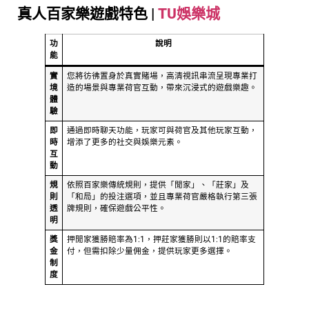
真人百家樂遊戲特色 |
TU娛樂城
功
說明
能
實
您將彷彿置身於真實賭場，高清視訊串流呈現專業打
境
造的場景與專業荷官互動，帶來沉浸式的遊戲樂趣。
體
驗
即
通過即時聊天功能，玩家可與荷官及其他玩家互動，
時
增添了更多的社交與娛樂元素。
互
動
規
依照百家樂傳統規則，提供「閒家」、「莊家」及
則
「和局」的投注選項，並且專業荷官嚴格執行第三張
透
牌規則，確保遊戲公平性。
明
獎
押閒家獲勝賠率為1:1，押莊家獲勝則以1:1的賠率支
金
付，但需扣除少量佣金，提供玩家更多選擇。
制
度