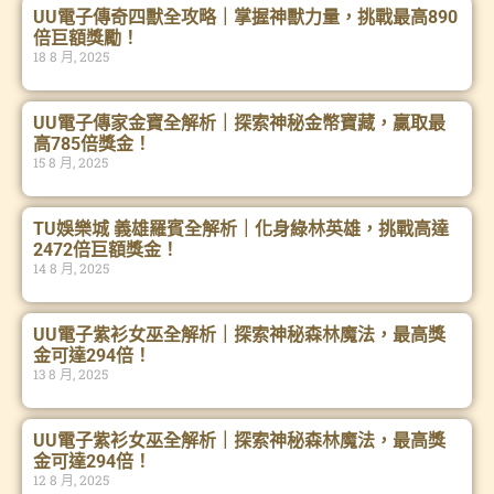
UU電子傳奇四獸全攻略｜掌握神獸力量，挑戰最高890
倍巨額獎勵！
18 8 月, 2025
UU電子傳家金寶全解析｜探索神秘金幣寶藏，贏取最
高785倍獎金！
15 8 月, 2025
TU娛樂城 義雄羅賓全解析｜化身綠林英雄，挑戰高達
2472倍巨額獎金！
14 8 月, 2025
UU電子紫衫女巫全解析｜探索神秘森林魔法，最高獎
金可達294倍！
13 8 月, 2025
UU電子紫衫女巫全解析｜探索神秘森林魔法，最高獎
金可達294倍！
12 8 月, 2025