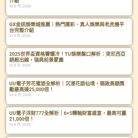
介紹
30 6 月, 2026
GX金送娛樂城推薦｜熱門運彩、真人娛樂與老虎機平
台完整介紹
21 5 月, 2026
2025世界盃資格賽爆冷！TU娛樂盤口解析：突尼西亞
絕殺出線，瑞典前景蒙塵
10 9 月, 2025
UU電子芳花蜜語全解析｜沉浸花語仙境，開啟高額獎
勵最高達25,000倍！
20 8 月, 2025
UU電子洋財777全解析｜6×5轉軸財富盛宴，最高可贏
21,000倍！
19 8 月, 2025