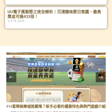
UU電子萬聖節之夜全解析｜沉浸趣味節日氛圍，最高
獎金可達433倍！
11 8 月, 2025
FH富華娛樂城推薦嗎？新手必看的優惠特色與熱門遊戲介紹