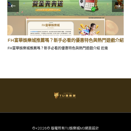
LINE娛樂城是什麼？新手必看的LINE
紹
LINE娛樂城是什麼？新手必看的LINE娛樂城推薦與
©+2026© 版權所有TU娛樂城
M3網頁設計