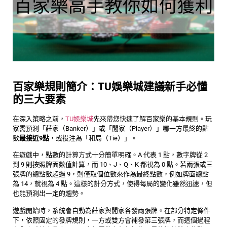
百家樂規則簡介：TU娛樂城建議新手必懂
的三大要素
在深入策略之前，
TU娛樂城
先來帶您快速了解百家樂的基本規則。玩
家需預測「莊家（Banker）」或「閒家（Player）」哪一方最終的點
數
最接近9點
，或投注為「和局（Tie）」。
在遊戲中，點數的計算方式十分簡單明確。A 代表 1 點，數字牌從 2
到 9 則按照牌面數值計算，而 10、J、Q、K 都視為 0 點。若兩張或三
張牌的總點數超過 9，則僅取個位數來作為最終點數，例如牌面總點
為 14，就視為 4 點。這樣的計分方式，使得每局的變化雖然迅速，但
也能預測出一定的趨勢。
遊戲開始時，系統會自動為莊家與閒家各發兩張牌。在部分特定條件
下，依照固定的發牌規則，一方或雙方會補發第三張牌，而這個過程