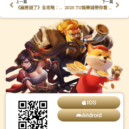
上一篇
下一篇
《麻將胡了》全攻略：PG電子首款麻將風格老虎機，翻倍贏大獎！TU娛樂城感受最道地的東方轉運魅力！
2025 TU娛樂城帶你看 線上投注 vs 實體投注：差在哪裡？全面比較給你答案
IOS
Android