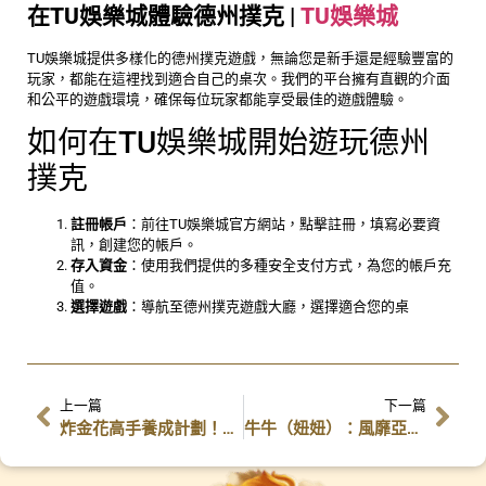
在TU娛樂城體驗德州撲克 |
TU娛樂城
TU娛樂城提供多樣化的德州撲克遊戲，無論您是新手還是經驗豐富的
玩家，都能在這裡找到適合自己的桌次。我們的平台擁有直觀的介面
和公平的遊戲環境，確保每位玩家都能享受最佳的遊戲體驗。
如何在TU娛樂城開始遊玩德州
撲克
註冊帳戶
：前往TU娛樂城官方網站，點擊註冊，填寫必要資
訊，創建您的帳戶。
存入資金
：使用我們提供的多種安全支付方式，為您的帳戶充
值。
選擇遊戲
：導航至德州撲克遊戲大廳，選擇適合您的桌
上一篇
下一篇
炸金花高手養成計劃！掌握這些秘訣，在TU娛樂城大殺四方！
牛牛（妞妞）：風靡亞洲的撲克牌棋牌遊戲，快來TU娛樂城挑戰！