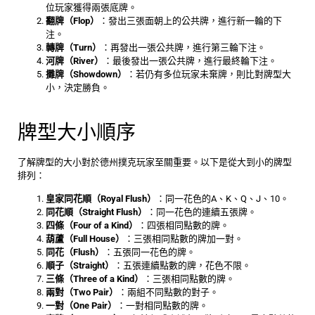
位玩家獲得兩張底牌。
翻牌（Flop）
：發出三張面朝上的公共牌，進行新一輪的下
注。
轉牌（Turn）
：再發出一張公共牌，進行第三輪下注。
河牌（River）
：最後發出一張公共牌，進行最終輪下注。
攤牌（Showdown）
：若仍有多位玩家未棄牌，則比對牌型大
小，決定勝負。
牌型大小順序
了解牌型的大小對於德州撲克玩家至關重要。以下是從大到小的牌型
排列：
皇家同花順（Royal Flush）
：同一花色的A、K、Q、J、10。
同花順（Straight Flush）
：同一花色的連續五張牌。
四條（Four of a Kind）
：四張相同點數的牌。
葫蘆（Full House）
：三張相同點數的牌加一對。
同花（Flush）
：五張同一花色的牌。
順子（Straight）
：五張連續點數的牌，花色不限。
三條（Three of a Kind）
：三張相同點數的牌。
兩對（Two Pair）
：兩組不同點數的對子。
一對（One Pair）
：一對相同點數的牌。