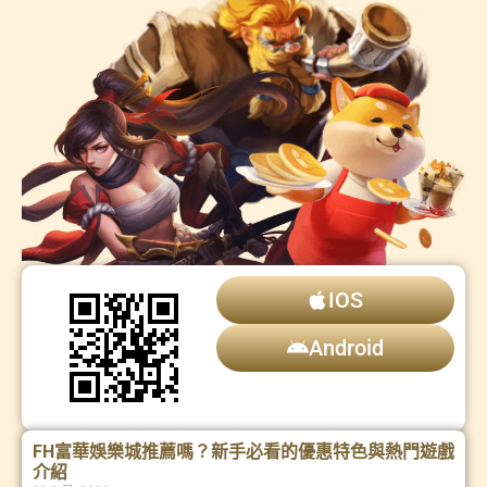
IOS
Android
FH富華娛樂城推薦嗎？新手必看的優惠特色與熱門遊戲
介紹