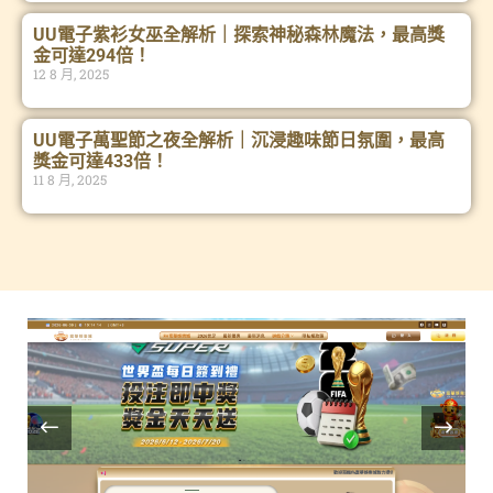
UU電子紫衫女巫全解析｜探索神秘森林魔法，最高獎
金可達294倍！
12 8 月, 2025
UU電子萬聖節之夜全解析｜沉浸趣味節日氛圍，最高
獎金可達433倍！
11 8 月, 2025