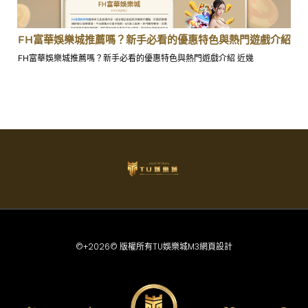
城推薦嗎？新手必看的優惠特色與熱門遊戲介紹
推薦嗎？新手必看的優惠特色與熱門遊戲介紹 近幾
©+2026© 版權所有TU娛樂城
M3網頁設計