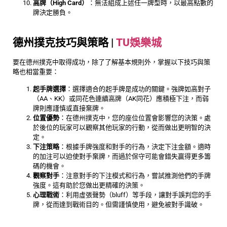
高牌（High Card）
：無法組成上述任一牌型時，以最高點數的
牌決定勝負。
德州撲克技巧與策略 |
TU娛樂城
要在德州撲克中取得成功，除了了解基本規則外，掌握以下技巧與策
略也相當重要：
起手牌選擇
：選擇適合的起手牌是成功的關鍵。強牌如高對子
（AA、KK）或同花色連續高牌（AK同花）應積極下注，而弱
牌則應謹慎或直接棄牌。
位置優勢
：在德州撲克中，您的座位位置會影響您的決策。處
於後位的玩家可以觀察其他玩家的行動，從而做出更明智的決
定。
下注策略
：根據手牌強度和對手的行為，決定下注金額。適時
的加注可以迫使對手棄牌，而過於保守可能會錯失贏得更多籌
碼的機會。
觀察對手
：注意對手的下注模式和行為，嘗試推測他們的手牌
強度。這有助於您做出更精確的決策。
心理戰術
：利用虛張聲勢（bluff）等手段，讓對手誤判您的手
牌，從而達到戰術目的。但需謹慎使用，避免被對手識破。