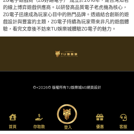
的線上博弈遊戲供應商。以研發高品質電子老虎機為核心，
ZG電子迅速成為玩家心目中的熱門品牌。透過結合創新的遊
戲設計與豐富的主題，ZG電子持續為玩家帶來非凡的遊戲體
驗，看完文章後不妨來TU娛樂城體驗ZG電子的魅力。
©+2026© 版權所有TU娛樂城
M3網頁設計
首頁
存取款
優惠
客服
登入