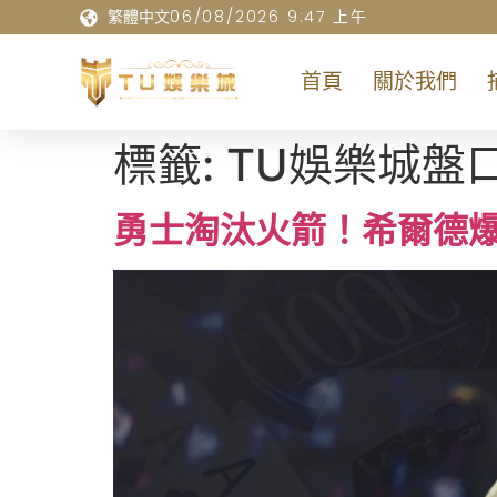
06/08/2026 9:47 上午
繁體中文
首頁
關於我們
標籤:
TU娛樂城盤
勇士淘汰火箭！希爾德