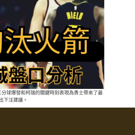
三分球爆發和柯瑞的關鍵時刻表現為勇士帶來了最
出下注建議。