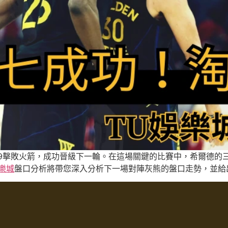
89擊敗火箭，成功晉級下一輪。在這場關鍵的比賽中，希爾德的
樂城
盤口分析將帶您深入分析下一場對陣灰熊的盤口走勢，並給