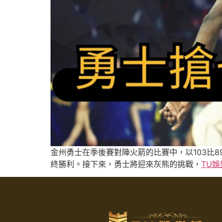
金州勇士在季後賽對陣火箭的比賽中，以103比
終勝利。接下來，勇士將迎來灰熊的挑戰，
TU娛