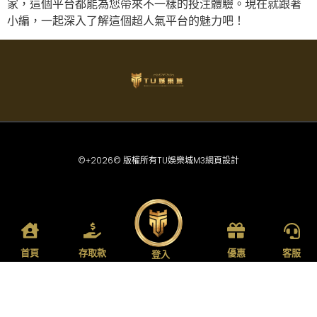
家，這個平台都能為您帶來不一樣的投注體驗。現在就跟著
小編，一起深入了解這個超人氣平台的魅力吧！
©+2026© 版權所有TU娛樂城
M3網頁設計
首頁
存取款
優惠
客服
登入