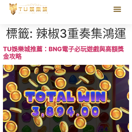
標籤:
辣椒3重奏集鴻運
TU娛樂城推薦：BNG電子必玩遊戲與高額獎
金攻略