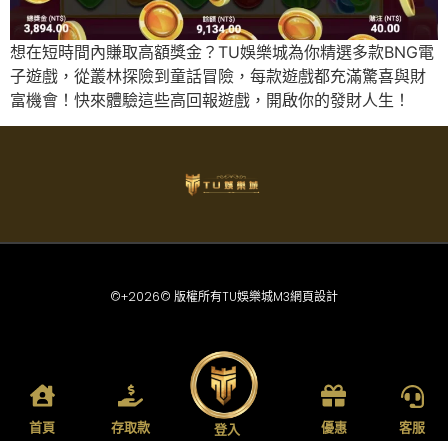
想在短時間內賺取高額獎金？TU娛樂城為你精選多款BNG電
子遊戲，從叢林探險到童話冒險，每款遊戲都充滿驚喜與財
富機會！快來體驗這些高回報遊戲，開啟你的發財人生！
©+2026© 版權所有TU娛樂城
M3網頁設計
首頁
存取款
優惠
客服
登入