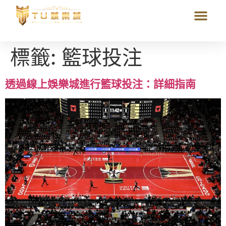
標籤:
籃球投注
透過線上娛樂城進行籃球投注：詳細指南