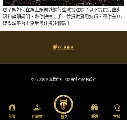
想了解如何在線上娛樂城進行籃球投注嗎？以下提供完整步
驟和詳細說明，帶你快速上手，並提供實用技巧，讓你在TU
娛樂城平台上享受最佳投注體驗！
©+2026© 版權所有TU娛樂城
M3網頁設計
首頁
存取款
優惠
客服
登入