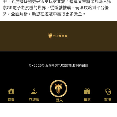
中，老虎機遊戲更是深受玩家喜愛。這篇文章將帶您深入探
索GR電子老虎機的世界，從遊戲推薦、玩法攻略到平台優
勢，全面解析，助您在遊戲中贏取更多獎金。
©+2026© 版權所有TU娛樂城
M3網頁設計
首頁
存取款
優惠
客服
登入