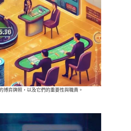
的博弈牌照，以及它們的重要性與職責。