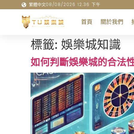
08/08/2026 12:36 下午
繁體中文
首頁
關於我們
標籤:
娛樂城知識
如何判斷娛樂城的合法