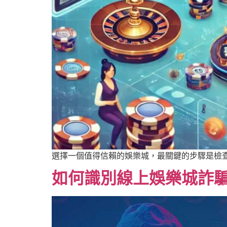
選擇一個值得信賴的娛樂城，最關鍵的步驟是檢
如何識別線上娛樂城詐