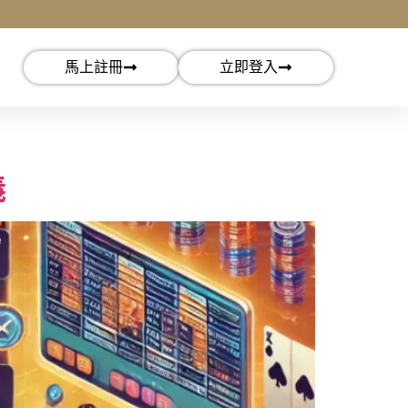
馬上註冊
立即登入
義