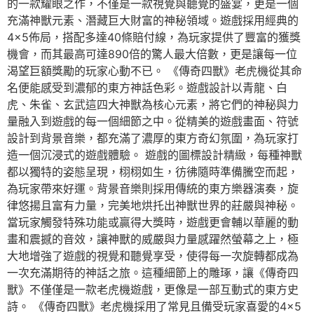
的一款耀眼之作，不僅是一款視覺與聽覺的盛宴，更是一個
充滿神獸元素、潛藏巨大財富的神秘領域。遊戲採用經典的
4×5佈局，搭配多達40條賠付線，為玩家提供了豐富的獲獎
機會，而其最高可達890倍的驚人最大倍數，更是讓每一位
渴望巨額獎勵的玩家心動不已。 《傳奇四獸》老虎機從其命
名便能感受到濃郁的東方神話色彩。遊戲設計以青龍、白
虎、朱雀、玄武這四大神獸為核心元素，將它們的神秘與力
量融入到遊戲的每一個細節之中。從精美的遊戲畫面、符號
設計到背景音樂，都充滿了濃厚的東方奇幻氛圍，為玩家打
造一個沉浸式的遊戲體驗。 遊戲的圖標設計精緻，每種神獸
都以獨特的姿態呈現，栩栩如生，彷彿隨時準備騰空而起，
為玩家帶來好運。背景音樂則採用傳統的東方樂器演奏，旋
律悠揚且富有力量，完美地烘托出神獸世界的莊嚴與神秘。
當玩家觸發特殊功能或贏得大獎時，遊戲更會輔以華麗的動
畫和震撼的音效，讓神獸的威嚴與力量感躍然螢幕之上，極
大地增強了遊戲的視覺和聽覺享受，使得每一次旋轉都成為
一次充滿期待的神話之旅。這種細節上的雕琢，讓《傳奇四
獸》不僅僅是一款老虎機遊戲，更像是一部互動式的東方史
詩。 《傳奇四獸》老虎機採用了常見且備受玩家喜愛的4×5