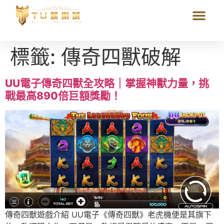
標籤:
傳奇四獸破解
UU電子傳奇四獸全攻略｜掌握神獸力量，挑
戰最高890倍巨額獎勵！
傳奇四獸遊戲介紹 UU電子《傳奇四獸》老虎機便是其旗下