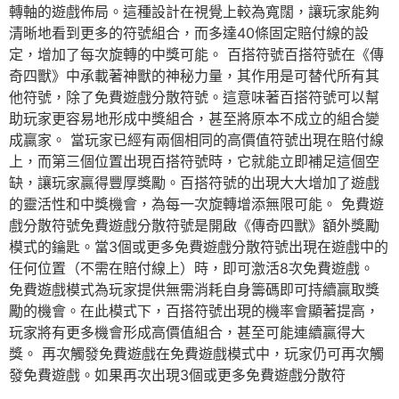
轉軸的遊戲佈局。這種設計在視覺上較為寬闊，讓玩家能夠
清晰地看到更多的符號組合，而多達40條固定賠付線的設
定，增加了每次旋轉的中獎可能。 百搭符號百搭符號在《傳
奇四獸》中承載著神獸的神秘力量，其作用是可替代所有其
他符號，除了免費遊戲分散符號。這意味著百搭符號可以幫
助玩家更容易地形成中獎組合，甚至將原本不成立的組合變
成贏家。 當玩家已經有兩個相同的高價值符號出現在賠付線
上，而第三個位置出現百搭符號時，它就能立即補足這個空
缺，讓玩家贏得豐厚獎勵。百搭符號的出現大大增加了遊戲
的靈活性和中獎機會，為每一次旋轉增添無限可能。 免費遊
戲分散符號免費遊戲分散符號是開啟《傳奇四獸》額外獎勵
模式的鑰匙。當3個或更多免費遊戲分散符號出現在遊戲中的
任何位置（不需在賠付線上）時，即可激活8次免費遊戲。
免費遊戲模式為玩家提供無需消耗自身籌碼即可持續贏取獎
勵的機會。在此模式下，百搭符號出現的機率會顯著提高，
玩家將有更多機會形成高價值組合，甚至可能連續贏得大
獎。 再次觸發免費遊戲在免費遊戲模式中，玩家仍可再次觸
發免費遊戲。如果再次出現3個或更多免費遊戲分散符