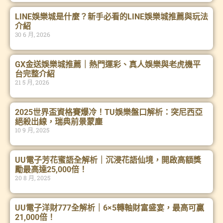
LINE娛樂城是什麼？新手必看的LINE娛樂城推薦與玩法
介紹
30 6 月, 2026
GX金送娛樂城推薦｜熱門運彩、真人娛樂與老虎機平
台完整介紹
21 5 月, 2026
2025世界盃資格賽爆冷！TU娛樂盤口解析：突尼西亞
絕殺出線，瑞典前景蒙塵
10 9 月, 2025
UU電子芳花蜜語全解析｜沉浸花語仙境，開啟高額獎
勵最高達25,000倍！
20 8 月, 2025
UU電子洋財777全解析｜6×5轉軸財富盛宴，最高可贏
21,000倍！