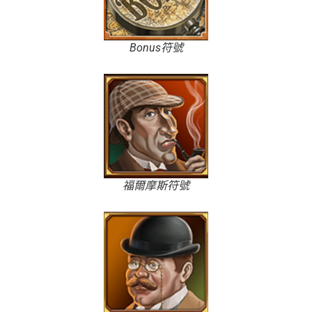
Bonus符號
福爾摩斯符號