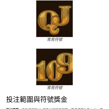
常見符號
常見符號
投注範圍與符號獎金