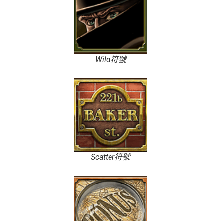
Wild符號
Scatter符號