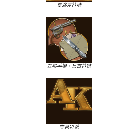
夏洛克符號
左輪手槍、匕首符號
常見符號