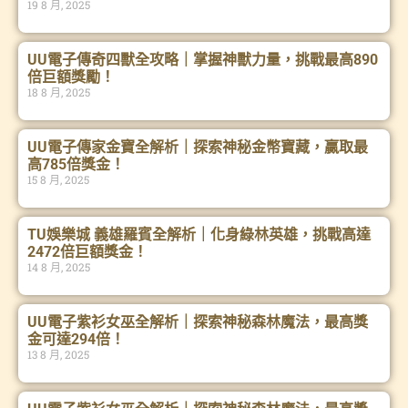
19 8 月, 2025
UU電子傳奇四獸全攻略｜掌握神獸力量，挑戰最高890
倍巨額獎勵！
18 8 月, 2025
UU電子傳家金寶全解析｜探索神秘金幣寶藏，贏取最
高785倍獎金！
15 8 月, 2025
TU娛樂城 義雄羅賓全解析｜化身綠林英雄，挑戰高達
2472倍巨額獎金！
14 8 月, 2025
UU電子紫衫女巫全解析｜探索神秘森林魔法，最高獎
金可達294倍！
13 8 月, 2025