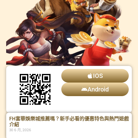
IOS
Android
FH富華娛樂城推薦嗎？新手必看的優惠特色與熱門遊戲
介紹
30 6 月, 2026