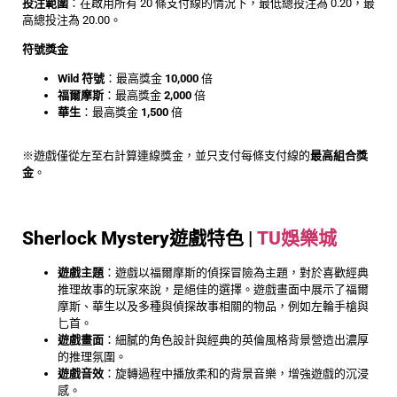
投注範圍
：在啟用所有 20 條支付線的情況下，最低總投注為 0.20，最
高總投注為 20.00。
符號獎金
Wild 符號
：最高獎金
10,000
倍
福爾摩斯
：最高獎金
2,000
倍
華生
：最高獎金
1,500
倍
※遊戲僅從左至右計算連線獎金，並只支付每條支付線的
最高組合獎
金
。
Sherlock Mystery遊戲特色 |
TU娛樂城
遊戲主題
：遊戲以福爾摩斯的偵探冒險為主題，對於喜歡經典
推理故事的玩家來說，是絕佳的選擇。遊戲畫面中展示了福爾
摩斯、華生以及多種與偵探故事相關的物品，例如左輪手槍與
匕首。
遊戲畫面
：細膩的角色設計與經典的英倫風格背景營造出濃厚
的推理氛圍。
遊戲音效
：旋轉過程中播放柔和的背景音樂，增強遊戲的沉浸
感。