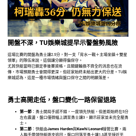
開盤不深，TU娛樂城提早示警盤勢風險
這場比賽的開盤為勇士讓2.5分，對一支「背水一戰＋主場坐鎮＋雙星
領軍」的隊伍來說，這個讓分顯得偏保守。
尤其快艇當時已鎖定季後賽資格，且關鍵輪換不齊全的消息也在流
傳，市場預期勇士會開得更深，但莊家始終未給出更大的分差。TU娛
樂城認為，這是一種市場情緒與盤口保守之間的明顯落差。
勇士高開走低，盤口變化一路保留退路
第一節
：勇士開局手感不錯，一度領先快艇，但差距始終在5分
左右震盪，盤口僅微幅上調至勇士讓3，顯示莊家並未完全壓勇
士。
第二節
：快艇由
James Harden
與
Kawhi Leonard
接管比賽，兩
人聯手帶領快艇逐步追回，盤口回落至勇士讓1.5甚至接近平