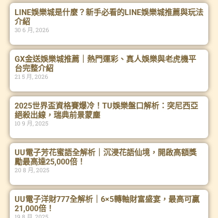
LINE娛樂城是什麼？新手必看的LINE娛樂城推薦與玩法
介紹
30 6 月, 2026
GX金送娛樂城推薦｜熱門運彩、真人娛樂與老虎機平
台完整介紹
21 5 月, 2026
2025世界盃資格賽爆冷！TU娛樂盤口解析：突尼西亞
絕殺出線，瑞典前景蒙塵
10 9 月, 2025
UU電子芳花蜜語全解析｜沉浸花語仙境，開啟高額獎
勵最高達25,000倍！
20 8 月, 2025
UU電子洋財777全解析｜6×5轉軸財富盛宴，最高可贏
21,000倍！
19 8 月, 2025