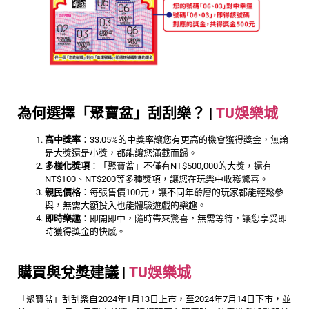
為何選擇「聚寶盆」刮刮樂？ |
TU娛樂城
高中獎率
：33.05%的中獎率讓您有更高的機會獲得獎金，無論
是大獎還是小獎，都能讓您滿載而歸。
多樣化獎項
：「聚寶盆」不僅有NT$500,000的大獎，還有
NT$100、NT$200等多種獎項，讓您在玩樂中收穫驚喜。
親民價格
：每張售價100元，讓不同年齡層的玩家都能輕鬆參
與，無需大額投入也能體驗遊戲的樂趣。
即時樂趣
：即開即中，隨時帶來驚喜，無需等待，讓您享受即
時獲得獎金的快感。
購買與兌獎建議 |
TU娛樂城
「聚寶盆」刮刮樂自2024年1月13日上市，至2024年7月14日下市，並